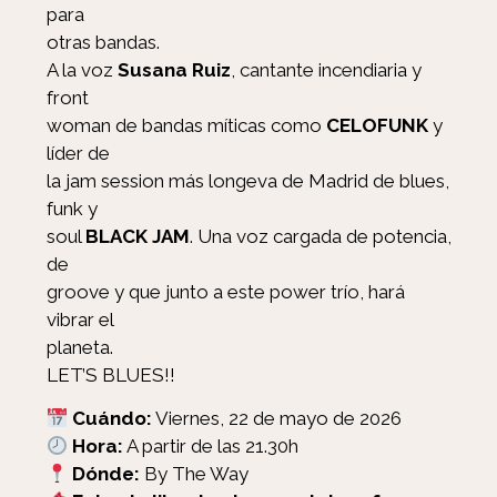
para
otras bandas.
A la voz
Susana Ruiz
, cantante incendiaria y
front
woman de bandas míticas como
CELOFUNK
y
líder de
la jam session más longeva de Madrid de blues,
funk y
soul
BLACK JAM
. Una voz cargada de potencia,
de
groove y que junto a este power trío, hará
vibrar el
planeta.
LET’S BLUES!!
Cuándo:
Viernes, 22 de mayo de 2026
Hora:
A partir de las 21.30h
Dónde:
By The Way