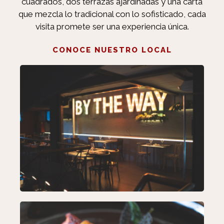
un
cuadrados, dos terrazas ajardinadas y una carta
médico?
que mezcla lo tradicional con lo sofisticado, cada
Sí.
visita promete ser una experiencia única.
Ofrecemos
CONOCE NUESTRO LOCAL
Cialis
online
sin
receta,
pero
antes
sólo
tiene
que
responder
a
algunas
preguntas
LOCAL
de